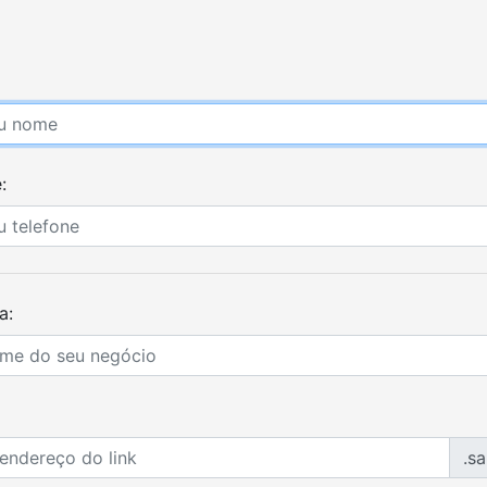
:
a:
.s